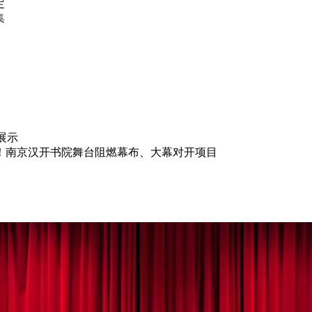
定
集
展示
！南京汉开书院舞台阻燃幕布、大幕对开项目